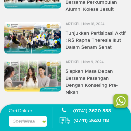
Bersama Perkumpulan
Alumni Kolese Jesuit
ARTIKEL
| Nov 18, 2024
Tunjukkan Partisipasi Aktif
: RS Rapha Theresia Ikut
Dalam Senam Sehat
ARTIKEL
| Nov 9, 2024
Siapkan Masa Depan
Bersama Pasangan
Dengan Konseling Pra-
Nikah
ARTIKEL
| Oct 29, 2024
(0741) 3620 888
Cari Dokter:
Kenali Penyebab & Gejala
(0741) 3620 118
Stroke Pada Usia Muda