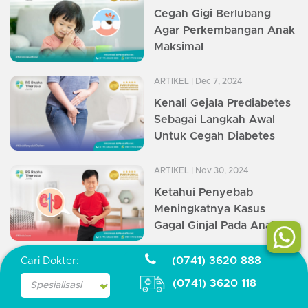
Cegah Gigi Berlubang
Agar Perkembangan Anak
Maksimal
ARTIKEL
| Dec 7, 2024
Kenali Gejala Prediabetes
Sebagai Langkah Awal
Untuk Cegah Diabetes
ARTIKEL
| Nov 30, 2024
Ketahui Penyebab
Meningkatnya Kasus
Gagal Ginjal Pada Anak!
(0741) 3620 888
Cari Dokter:
ARTIKEL
| Nov 21, 2024
RS Rapha Theresia Gelar
(0741) 3620 118
Aksi Donor Darah