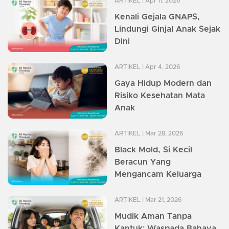
ARTIKEL
| Apr 11, 2026
Kenali Gejala GNAPS,
Lindungi Ginjal Anak Sejak
Dini
ARTIKEL
| Apr 4, 2026
Gaya Hidup Modern dan
Risiko Kesehatan Mata
Anak
ARTIKEL
| Mar 28, 2026
Black Mold, Si Kecil
Beracun Yang
Mengancam Keluarga
ARTIKEL
| Mar 21, 2026
Mudik Aman Tanpa
Kantuk: Waspada Bahaya