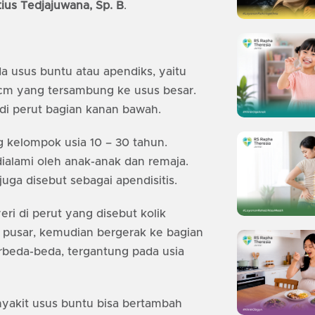
tius Tedjajuwana, Sp. B
.
a usus buntu atau apendiks, yaitu
 cm yang tersambung ke usus besar.
di perut bagian kanan bawah.
 kelompok usia 10 – 30 tahun.
ialami oleh anak-anak dan remaja.
uga disebut sebagai apendisitis.
ri di perut yang disebut kolik
i pusar, kemudian bergerak ke bagian
rbeda-beda, tergantung pada usia
nyakit usus buntu bisa bertambah