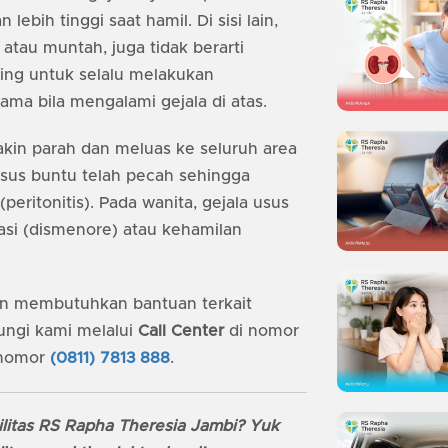
ebih tinggi saat hamil. Di sisi lain,
 atau muntah, juga tidak berarti
ing untuk selalu melakukan
ama bila mengalami gejala di atas.
akin parah dan meluas ke seluruh area
 usus buntu telah pecah sehingga
eritonitis). Pada wanita, gejala usus
asi (dismenore) atau kehamilan
an membutuhkan bantuan terkait
ngi kami melalui
Call Center
di nomor
 nomor
(0811) 7813 888
.
litas RS Rapha Theresia Jambi? Yuk