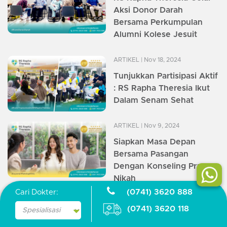
Aksi Donor Darah
Bersama Perkumpulan
Alumni Kolese Jesuit
ARTIKEL
| Nov 18, 2024
Tunjukkan Partisipasi Aktif
: RS Rapha Theresia Ikut
Dalam Senam Sehat
ARTIKEL
| Nov 9, 2024
Siapkan Masa Depan
Bersama Pasangan
Dengan Konseling Pra-
Nikah
(0741) 3620 888
Cari Dokter:
ARTIKEL
| Oct 29, 2024
(0741) 3620 118
Kenali Penyebab & Gejala