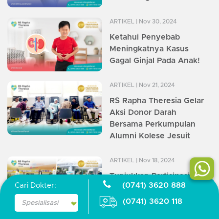
ARTIKEL
| Nov 30, 2024
Ketahui Penyebab
Meningkatnya Kasus
Gagal Ginjal Pada Anak!
ARTIKEL
| Nov 21, 2024
RS Rapha Theresia Gelar
Aksi Donor Darah
Bersama Perkumpulan
Alumni Kolese Jesuit
ARTIKEL
| Nov 18, 2024
Tunjukkan Partisipasi Aktif
(0741) 3620 888
Cari Dokter:
: RS Rapha Theresia Ikut
Dalam Senam Sehat
(0741) 3620 118