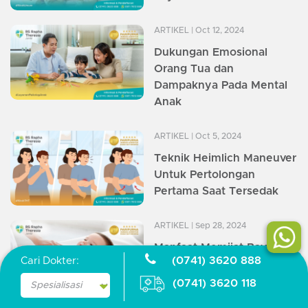
ARTIKEL
| Oct 12, 2024
Dukungan Emosional
Orang Tua dan
Dampaknya Pada Mental
Anak
ARTIKEL
| Oct 5, 2024
Teknik Heimlich Maneuver
Untuk Pertolongan
Pertama Saat Tersedak
ARTIKEL
| Sep 28, 2024
Manfaat Memijat Bayi
(0741) 3620 888
Cari Dokter:
Untuk Tumbuh Kembang
Optimal
(0741) 3620 118