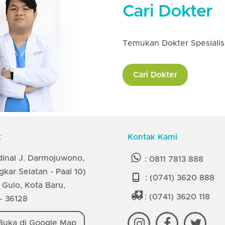
Cari Dokter
Temukan Dokter Spesialis 
Cari Dokter
t
Kontak Kami
rdinal J. Darmojuwono,
:
0811 7813 888
ngkar Selatan - Paal 10)
:
(0741) 3620 888
 Gulo, Kota Baru,
:
(0741) 3620 118
- 36128
uka di Google Map